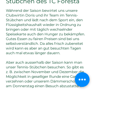
Stübchen des TC Foresta
Während der Saison bewirtet uns unsere
Clubwirtin Doris und ihr Team im Tennis-
Stübchen und lädt nach dem Sport ein, den
Flüssigkeitshaushalt wieder in Ordnung zu
bringen oder mit täglich wechselnder
Speisekarte auch den Hunger zu bekämpfen.
Gutes Essen zu fairen Preisen sind bei uns
selbstverständlich. Da alles frisch zubereitet
wird kann es aber an gut besuchten Tagen
auch mal etwas länger dauern.
Aber auch ausserhalb der Saison kann man
unser Tennis-Stübchen besuchen. So gibt es
z. B. zwischen November und Dezember die
Möglichkeit in geselliger Runde eine Gans zu
verzehren oder unserem Dämmerschoppen
am Donnerstag einen Besuch abzustatten.
Öffnungszeiten Sommersaison [Mitte April
bis Oktober]
Sonntag - Freitag von 14 - 22 Uhr
Samstags (außer an Medenspieltagen) ist
Ruhetag​
Außerhalb der Sommersaison öffnet Doris
das Clubhaus zum bekannten